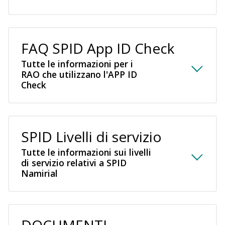
FAQ SPID App ID Check
Tutte le informazioni per i
RAO che utilizzano l'APP ID
Check
SPID Livelli di servizio
Tutte le informazioni sui livelli
di servizio relativi a SPID
Namirial