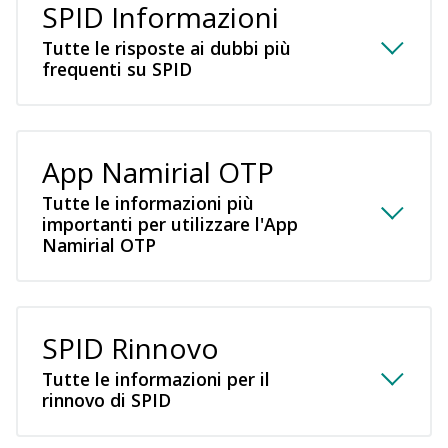
SPID Informazioni
Tutte le risposte ai dubbi più
frequenti su SPID
App Namirial OTP
Tutte le informazioni più
importanti per utilizzare l'App
Namirial OTP
SPID Rinnovo
Tutte le informazioni per il
rinnovo di SPID