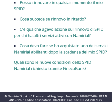
Posso rinnovare in qualsiasi momento il mio
SPID?
Cosa succede se rinnovo in ritardo?
C'è qualche agevolazione sul rinnovo di SPID
per chi ha altri servizi attivi con Namirial?
Cosa devo fare se ho acquistato uno dei servizi
Namirial abilitanti dopo la scadenza del mio SPID?
Quali sono le nuove condizioni dello SPID
Namirial richiesto tramite FinecoBank?
© Namirial S.p.A. • C.F. e iscriz. al Reg. Impr. Ancona N. 02046570426 • REA N.
AN157295 • Codice destinatario T04ZHR3 • Cap. soc. € 8.251.298,70 i.v.