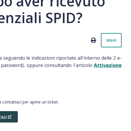
po aver ricevuto
enziali SPID?
Non
PRINT
SEGUI
seguendo le indicazioni riportate all'interno delle 2 e-
a password), oppure consultando l'articolo
Attivazione
 contattaci per aprire un ticket.
ACI