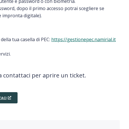
 utente e password o con biometria.
sword, dopo il primo accesso potrai scegliere se
 impronta digitale).
 della tua casella di PEC:
https://gestionepec.namirial.it
rvizi.
 contattaci per aprire un ticket.
ACI