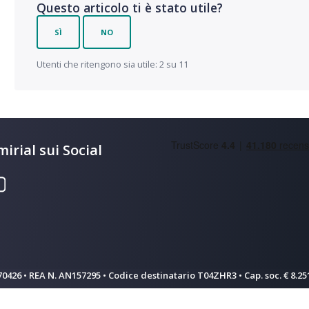
Questo articolo ti è stato utile?
SÌ
NO
Utenti che ritengono sia utile: 2 su 11
irial sui Social
570426 • REA N. AN157295 • Codice destinatario T04ZHR3 • Cap. soc. € 8.251.
Informativa sulla raccolta