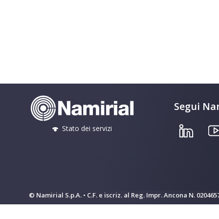
Segui Nam
Stato dei servizi
© Namirial S.p.A. • C.F. e iscriz. al Reg. Impr. Ancona N. 02046