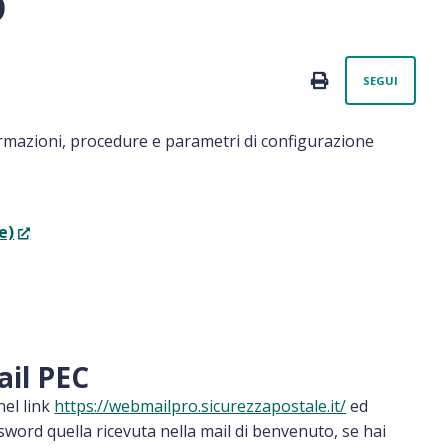
o
Non
PRINT
SEGUI
formazioni, procedure e parametri di configurazione
e)
ail PEC
nel link
https://webmailpro.sicurezzapostale.it/
ed
word quella ricevuta nella mail di benvenuto, se hai