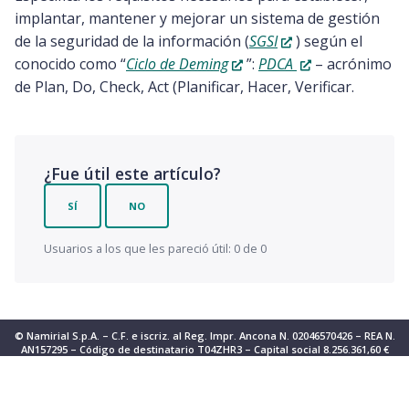
implantar, mantener y mejorar un sistema de gestión
de la seguridad de la información (
SGSI
) según el
conocido como “
Ciclo de Deming
”:
PDCA
– acrónimo
de Plan, Do, Check, Act (Planificar, Hacer, Verificar.
¿Fue útil este artículo?
SÍ
NO
Usuarios a los que les pareció útil: 0 de 0
© Namirial S.p.A. – C.F. e iscriz. al Reg. Impr. Ancona N. 02046570426 – REA N.
AN157295 – Código de destinatario T04ZHR3 – Capital social 8.256.361,60 €
Aviso en el momento de la recogida