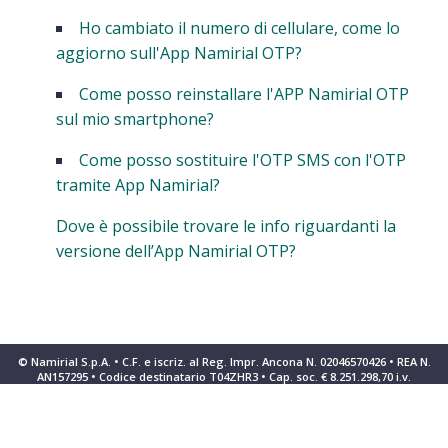
Ho cambiato il numero di cellulare, come lo
aggiorno sull'App Namirial OTP?
Come posso reinstallare l'APP Namirial OTP
sul mio smartphone?
Come posso sostituire l'OTP SMS con l'OTP
tramite App Namirial?
Dove è possibile trovare le info riguardanti la
versione dell’App Namirial OTP?
© Namirial S.p.A. • C.F. e iscriz. al Reg. Impr. Ancona N. 02046570426 • REA N.
AN157295 • Codice destinatario T04ZHR3 • Cap. soc. € 8.251.298,70 i.v.
Informativa sulla raccolta