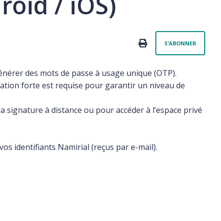
oid / iOS)
Pas 
PRINT
S’ABONNER
énérer des mots de passe à usage unique (OTP).
cation forte est requise pour garantir un niveau de
 la signature à distance ou pour accéder à l’espace privé
vos identifiants Namirial (reçus par e-mail).