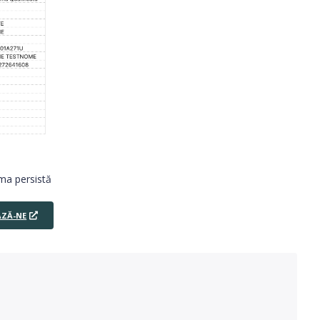
ma persistă
ZĂ-NE