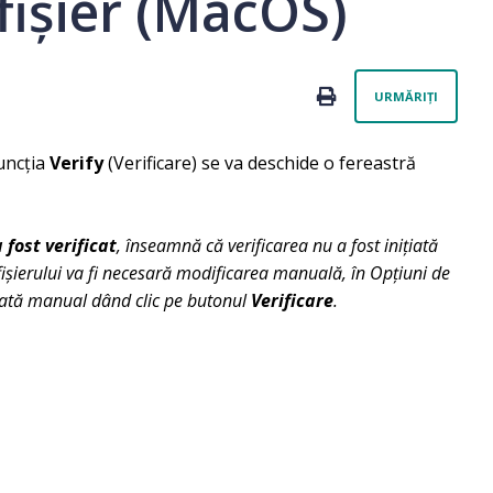
 fișier (MacOS)
Nu e
PRINT
URMĂRIȚI
funcția
Verify
(Verificare) se va deschide o fereastră
fost verificat
, înseamnă că verificarea nu a fost inițiată
ișierului va fi necesară modificarea manuală, în Opțiuni de
ițiată manual dând clic pe butonul
Verificare
.