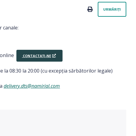
Nu e
PRINT
URMĂRIȚI
r canale:
r online
CONTACTAȚI-NE
de la 08:30 la 20:00 (cu excepția sărbătorilor legale)
la
delivery.dts@namirial.com