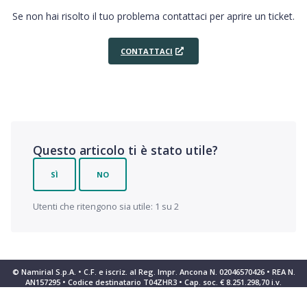
Se non hai risolto il tuo problema contattaci per aprire un ticket.
CONTATTACI
Questo articolo ti è stato utile?
SÌ
NO
Utenti che ritengono sia utile: 1 su 2
© Namirial S.p.A. • C.F. e iscriz. al Reg. Impr. Ancona N. 02046570426 • REA N.
AN157295 • Codice destinatario T04ZHR3 • Cap. soc. € 8.251.298,70 i.v.