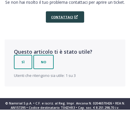
Se non hai risolto il tuo problema contattaci per aprire un ticket.
CONTATTACI
Questo articolo ti è stato utile?
SÌ
NO
Utenti che ritengono sia utile: 1 su 3
© Namirial S.p.A. • C.F. e iscriz. al Reg. Impr. Ancona N. 02046570426 • REA N.
AN157295 • Codice destinatario T04ZHR3 • Cap. soc. € 8.251.298,70 i.v.
Informativa sulla raccolta